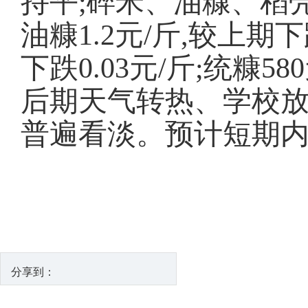
持平;碎米、油糠、稻
油糠1.2元/斤,较上期下跌
下跌0.03元/斤;统糠5
后期天气转热、学校放
普遍看淡。预计短期
分享到：