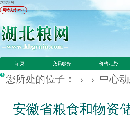
湖北粮网
网站支持IPV6
首 页
交易服务
价格走势
您所处的位子： › ›
中心动
安徽省粮食和物资