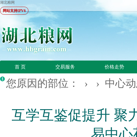
湖北粮网
网站支持IPV6
首 页
交易服务
价格走势
您原因的部位： › ›
中心动
互学互鉴促提升 聚
易中心