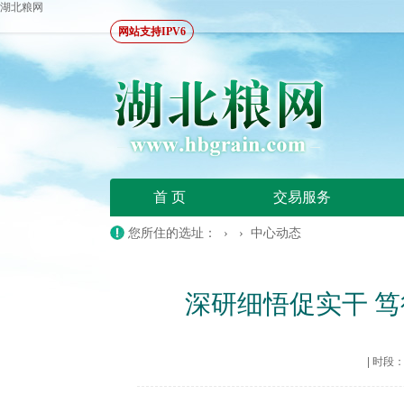
湖北粮网
网站支持IPV6
首 页
交易服务
您所住的选址： › ›
中心动态
深研细悟促实干 
|
时段：20