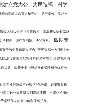
网围绕“立党为公、为民造福、科学
,引领自学幼儿教育入脑于心、见行奏效。党总支
摸会议细心研讨《蒋超良光于塑造和弘扬有效政
。四期专
践,谈把握、谈存在问题、谈的方向
建宣传与业务员层次溶合;“于民造福一方”研讨会
总结,深度挖掘自然数社群经济有潜力,环绕着粮情
提质提效、改善企业内部标准化管理和整体有效
施,提高推行游戏平台数字8化升級、存量调整风
将专业学习转化效果融入到夏粮使用、市場化粮源的
给予坚强作文的魅力值和保驾护航。