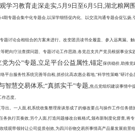
观学习教育走深走实,
5月9日至6月5日,湖北粮
务4期专题会集中化专题会,以深学细悟促内化、以交流沟通专题会促弘扬
专题讨论会相组合的方案来进行。改变团员读书全履盖、参入远离漏。触
量等靶向疗法查摆问題、专题讨论工作思路;各党总支共产党员根据事业实
立党为公”专题,立足平台公益属性,锚定
保供稳价,助推党
络平台服务性系统完善等自检,抓价比高农惠企着地;“科学性策略”研讨会
与智慧交易体系;
“真抓实干”专题,
焦点党组织建设事情中
工作态度。
页导出。一人面,机系统收集整理座谈形成了的修改要点与操作工作任务措
任务执行页奏效;另个人面,打造间题修改台账格式,颁布新制度化督查,
政绩观带领转让公司提质创效,为四川谷物交易所事情高产品量发展前景