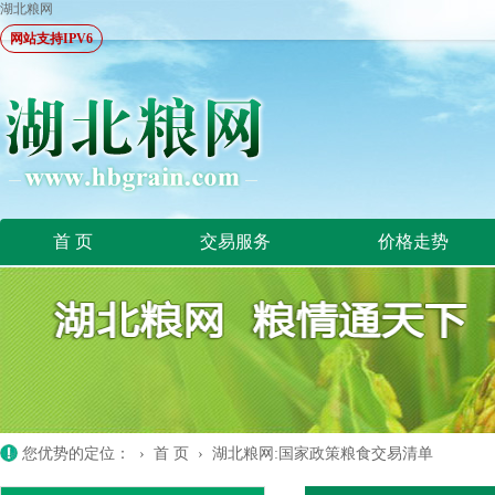
湖北粮网
网站支持IPV6
首 页
交易服务
价格走势
您优势的定位： ›
首 页
›
湖北粮网:国家政策粮食交易清单